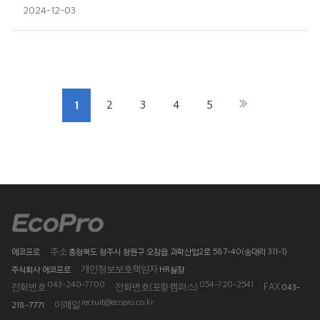
2024-12-03
1
2
3
4
5
주소
에코프로
충청북도 청주시 청원구 오창읍 과학산업2로 587-40(송대리 311-1)
개인정보보호책임자
주식회사 에코프로
HR실장
043-240-7700
054-720-2541
전화번호
전화번호(포항캠퍼스)
FAX
043-
recruit@ecopro.co.kr
이메일
218-7771